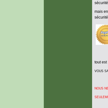
sécurité
mais en
sécurit
tout es
VOUS SA
NOUS NE
SEULEM