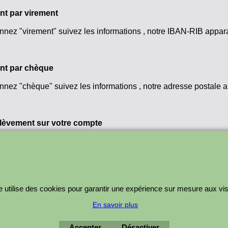
nt par virement
onnez "virement" suivez les informations , notre IBAN-RIB appara
nt par chèque
onnez "chèque" suivez les informations , notre adresse postale a
élèvement sur votre compte
nt : clients "après ouverture de compte"
Boutique en ligne créés
e utilise des cookies pour garantir une expérience sur mesure aux vis
avec le logiciel
eCommerce ShopFactory
En savoir plus
Accepter
Désactiver