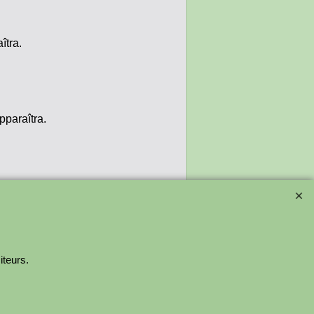
îtra.
pparaîtra.
iteurs.