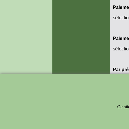
Paieme
sélecti
Paieme
sélecti
Par pr
seuleme
Ce sit