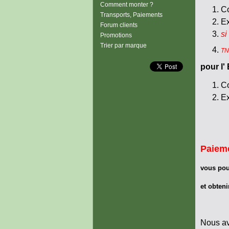
Comment monter ?
Co
Transports, Paiements
Ex
Forum clients
si
Promotions
Trier par marque
TNT
pour l'
Co
Ex
Paiem
vous pour
et obteni
Nous avo