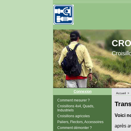
CRO
Croisil
Connexion
Accueil
>
Comment mesurer ?
Trans
Croisillons 4x4, Quads,
Industriels
Voici n
Croisillons agricoles
Paliers, Flectors, Accessoires
après av
Comment démonter ?