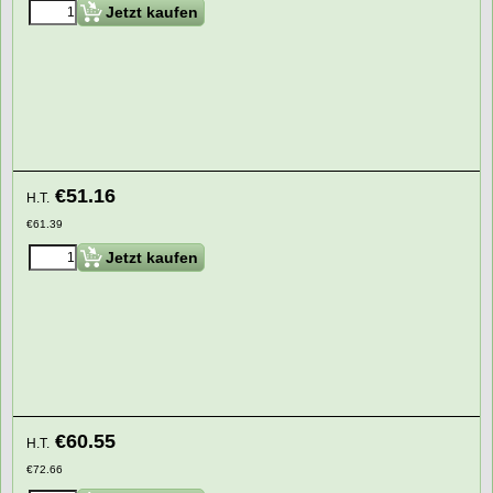
Jetzt kaufen
€
51.16
H.T.
€
61.39
Jetzt kaufen
€
60.55
H.T.
€
72.66