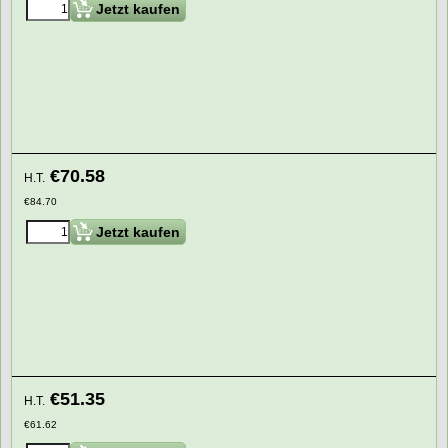
Jetzt kaufen
€
70.58
H.T.
€
84.70
Jetzt kaufen
€
51.35
H.T.
€
61.62