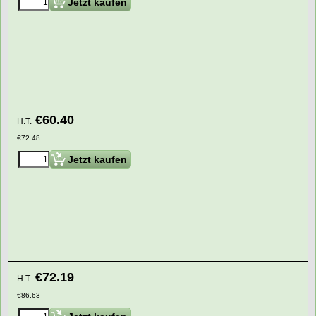
Jetzt kaufen
€
60.40
H.T.
€
72.48
Jetzt kaufen
€
72.19
H.T.
€
86.63