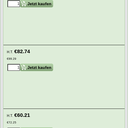
Jetzt kaufen
€
82.74
H.T.
€
99.29
Jetzt kaufen
€
60.21
H.T.
€
72.25