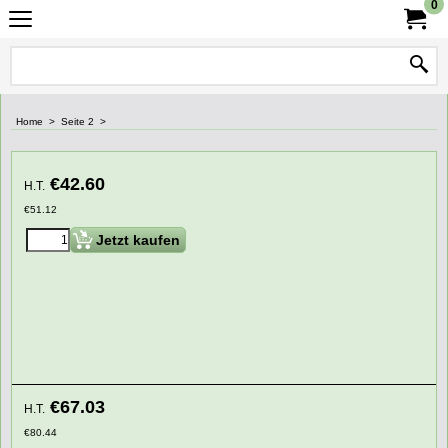
0
Home
>
Seite 2
>
€
42.60
H.T.
€
51.12
Jetzt kaufen
€
67.03
H.T.
€
80.44