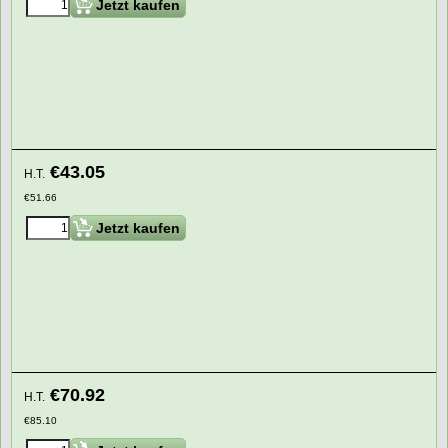
Jetzt kaufen
€
43.05
H.T.
€
51.66
Jetzt kaufen
€
70.92
H.T.
€
85.10