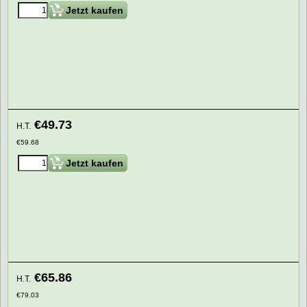
Jetzt kaufen
€
49.73
H.T.
€
59.68
Jetzt kaufen
€
65.86
H.T.
€
79.03