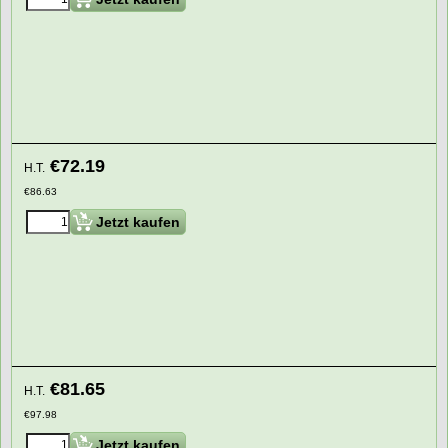
€
72.19
H.T.
€
86.63
Jetzt kaufen
€
81.65
H.T.
€
97.98
Jetzt kaufen