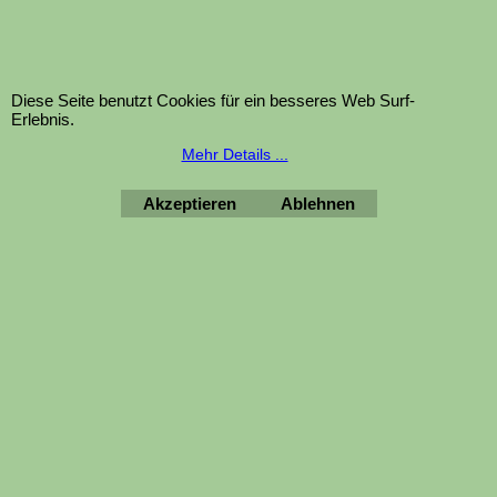
Diese Seite benutzt Cookies für ein besseres Web Surf-
Erlebnis.
Mehr Details ...
€
102.29
H.T.
Akzeptieren
Ablehnen
€
122.75
Jetzt kaufen
1
2
Weiter >
WebShop erstellt mit